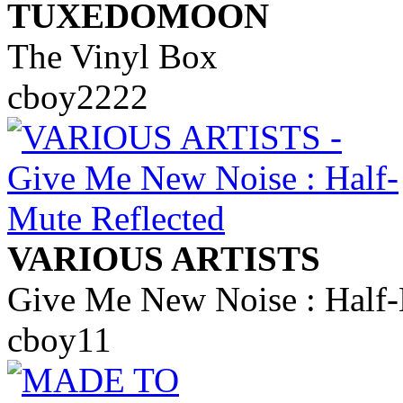
TUXEDOMOON
The Vinyl Box
cboy2222
VARIOUS ARTISTS
Give Me New Noise : Half-
cboy11